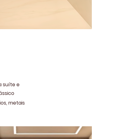
 suíte e
ássico
ios, metais