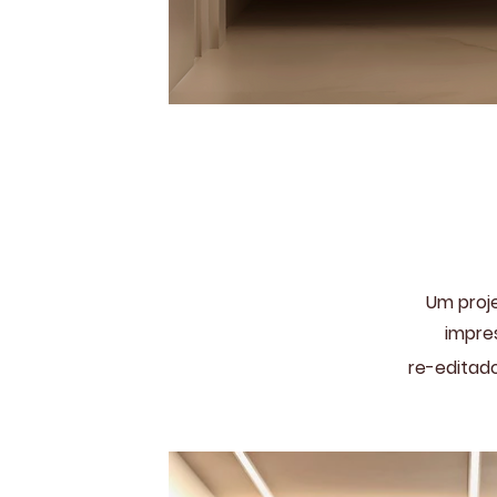
Um proj
impre
re-editado